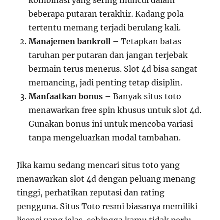
kombinasi yang sering muncul dalam
beberapa putaran terakhir. Kadang pola
tertentu memang terjadi berulang kali.
Manajemen bankroll
– Tetapkan batas
taruhan per putaran dan jangan terjebak
bermain terus menerus. Slot 4d bisa sangat
memancing, jadi penting tetap disiplin.
Manfaatkan bonus
– Banyak situs toto
menawarkan free spin khusus untuk slot 4d.
Gunakan bonus ini untuk mencoba variasi
tanpa mengeluarkan modal tambahan.
Jika kamu sedang mencari situs toto yang
menawarkan slot 4d dengan peluang menang
tinggi, perhatikan reputasi dan rating
pengguna. Situs Toto resmi biasanya memiliki