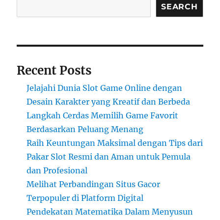
SEARCH
Recent Posts
Jelajahi Dunia Slot Game Online dengan
Desain Karakter yang Kreatif dan Berbeda
Langkah Cerdas Memilih Game Favorit
Berdasarkan Peluang Menang
Raih Keuntungan Maksimal dengan Tips dari
Pakar Slot Resmi dan Aman untuk Pemula
dan Profesional
Melihat Perbandingan Situs Gacor
Terpopuler di Platform Digital
Pendekatan Matematika Dalam Menyusun