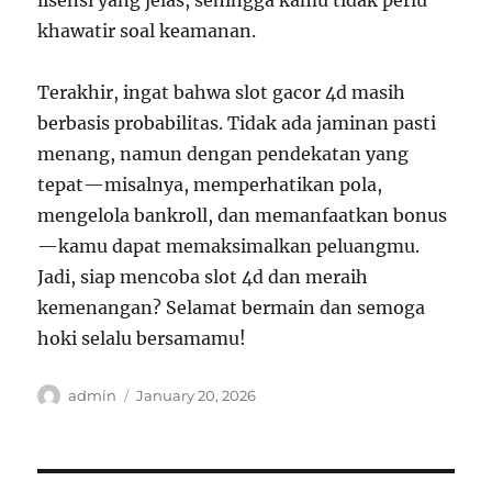
lisensi yang jelas, sehingga kamu tidak perlu
khawatir soal keamanan.
Terakhir, ingat bahwa slot gacor 4d masih
berbasis probabilitas. Tidak ada jaminan pasti
menang, namun dengan pendekatan yang
tepat—misalnya, memperhatikan pola,
mengelola bankroll, dan memanfaatkan bonus
—kamu dapat memaksimalkan peluangmu.
Jadi, siap mencoba slot 4d dan meraih
kemenangan? Selamat bermain dan semoga
hoki selalu bersamamu!
Author
Posted
admin
January 20, 2026
on