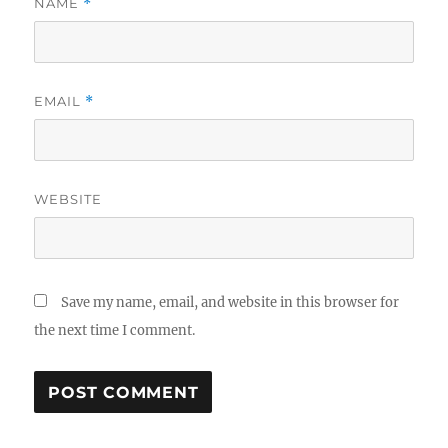
NAME
*
EMAIL
*
WEBSITE
Save my name, email, and website in this browser for
the next time I comment.