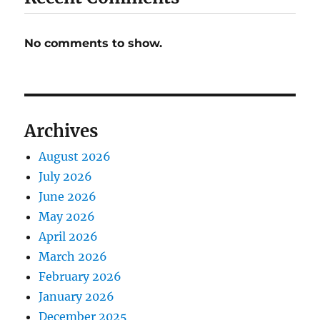
No comments to show.
Archives
August 2026
July 2026
June 2026
May 2026
April 2026
March 2026
February 2026
January 2026
December 2025