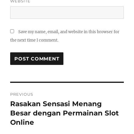
WEBSITE
Save my name, email, and website in this browser for
the next time I comment.
Post
PREVIOUS
navigation
Rasakan Sensasi Menang
Previous
post:
Besar dengan Permainan Slot
Online