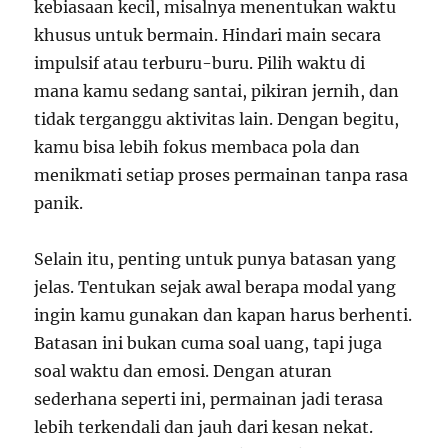
kebiasaan kecil, misalnya menentukan waktu
khusus untuk bermain. Hindari main secara
impulsif atau terburu-buru. Pilih waktu di
mana kamu sedang santai, pikiran jernih, dan
tidak terganggu aktivitas lain. Dengan begitu,
kamu bisa lebih fokus membaca pola dan
menikmati setiap proses permainan tanpa rasa
panik.
Selain itu, penting untuk punya batasan yang
jelas. Tentukan sejak awal berapa modal yang
ingin kamu gunakan dan kapan harus berhenti.
Batasan ini bukan cuma soal uang, tapi juga
soal waktu dan emosi. Dengan aturan
sederhana seperti ini, permainan jadi terasa
lebih terkendali dan jauh dari kesan nekat.