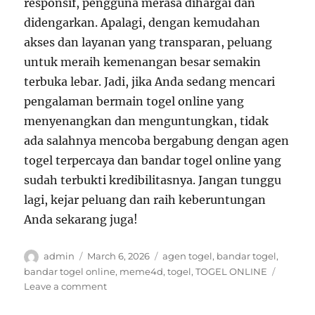
responsif, pengguna merasa dihargai dan
didengarkan. Apalagi, dengan kemudahan
akses dan layanan yang transparan, peluang
untuk meraih kemenangan besar semakin
terbuka lebar. Jadi, jika Anda sedang mencari
pengalaman bermain togel online yang
menyenangkan dan menguntungkan, tidak
ada salahnya mencoba bergabung dengan agen
togel terpercaya dan bandar togel online yang
sudah terbukti kredibilitasnya. Jangan tunggu
lagi, kejar peluang dan raih keberuntungan
Anda sekarang juga!
Author
Posted
Tags
admin
March 6, 2026
agen togel
,
bandar togel
,
on
bandar togel online
,
meme4d
,
togel
,
TOGEL ONLINE
on
Leave a comment
Taktik
Bermain