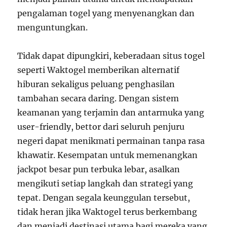
pengalaman togel yang menyenangkan dan
menguntungkan.
Tidak dapat dipungkiri, keberadaan situs togel
seperti Waktogel memberikan alternatif
hiburan sekaligus peluang penghasilan
tambahan secara daring. Dengan sistem
keamanan yang terjamin dan antarmuka yang
user-friendly, bettor dari seluruh penjuru
negeri dapat menikmati permainan tanpa rasa
khawatir. Kesempatan untuk memenangkan
jackpot besar pun terbuka lebar, asalkan
mengikuti setiap langkah dan strategi yang
tepat. Dengan segala keunggulan tersebut,
tidak heran jika Waktogel terus berkembang
dan menjadi destinasi utama bagi mereka yang