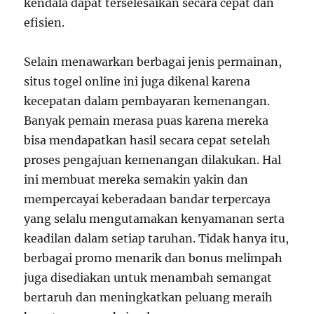
kendala dapat terselesaikan secara cepat dan
efisien.
Selain menawarkan berbagai jenis permainan,
situs togel online ini juga dikenal karena
kecepatan dalam pembayaran kemenangan.
Banyak pemain merasa puas karena mereka
bisa mendapatkan hasil secara cepat setelah
proses pengajuan kemenangan dilakukan. Hal
ini membuat mereka semakin yakin dan
mempercayai keberadaan bandar terpercaya
yang selalu mengutamakan kenyamanan serta
keadilan dalam setiap taruhan. Tidak hanya itu,
berbagai promo menarik dan bonus melimpah
juga disediakan untuk menambah semangat
bertaruh dan meningkatkan peluang meraih