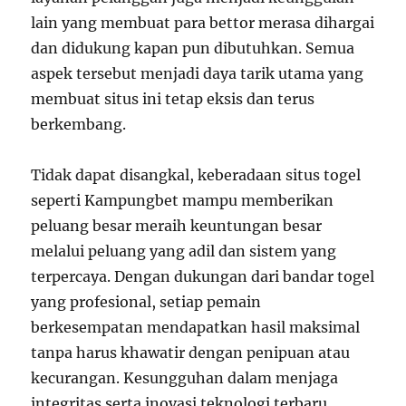
lain yang membuat para bettor merasa dihargai
dan didukung kapan pun dibutuhkan. Semua
aspek tersebut menjadi daya tarik utama yang
membuat situs ini tetap eksis dan terus
berkembang.
Tidak dapat disangkal, keberadaan situs togel
seperti Kampungbet mampu memberikan
peluang besar meraih keuntungan besar
melalui peluang yang adil dan sistem yang
terpercaya. Dengan dukungan dari bandar togel
yang profesional, setiap pemain
berkesempatan mendapatkan hasil maksimal
tanpa harus khawatir dengan penipuan atau
kecurangan. Kesungguhan dalam menjaga
integritas serta inovasi teknologi terbaru