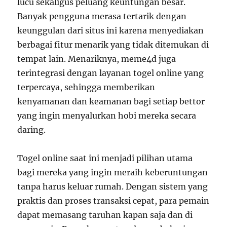
lucu sekaligus peluang keuntungan besar.
Banyak pengguna merasa tertarik dengan
keunggulan dari situs ini karena menyediakan
berbagai fitur menarik yang tidak ditemukan di
tempat lain. Menariknya, meme4d juga
terintegrasi dengan layanan togel online yang
terpercaya, sehingga memberikan
kenyamanan dan keamanan bagi setiap bettor
yang ingin menyalurkan hobi mereka secara
daring.
Togel online saat ini menjadi pilihan utama
bagi mereka yang ingin meraih keberuntungan
tanpa harus keluar rumah. Dengan sistem yang
praktis dan proses transaksi cepat, para pemain
dapat memasang taruhan kapan saja dan di