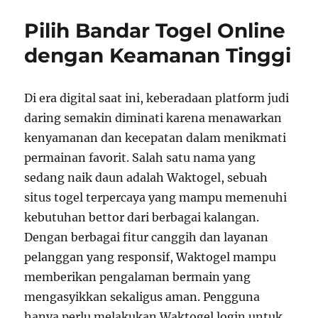
di
Pilih Bandar Togel Online
Agen
Togel
dengan Keamanan Tinggi
Online
agar
Peluang
Di era digital saat ini, keberadaan platform judi
Lebih
daring semakin diminati karena menawarkan
Stabil
kenyamanan dan kecepatan dalam menikmati
permainan favorit. Salah satu nama yang
sedang naik daun adalah Waktogel, sebuah
situs togel terpercaya yang mampu memenuhi
kebutuhan bettor dari berbagai kalangan.
Dengan berbagai fitur canggih dan layanan
pelanggan yang responsif, Waktogel mampu
memberikan pengalaman bermain yang
mengasyikkan sekaligus aman. Pengguna
hanya perlu melakukan Waktogel login untuk