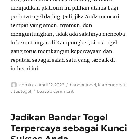
menjadikan platform ini pilihan utama bagi
pecinta togel daring. Jadi, jika Anda mencari
tempat yang aman, nyaman, dan
menguntungkan, tidak ada salahnya mencoba
keberuntungan di Kampungbet, situs togel
yang terus membangun kepercayaan dan
reputasi sebagai salah satu yang terbaik di
industri ini.
Author
Posted
Tags
admin
April 12, 2026
bandar togel
,
kampungbet
,
on
on
situs togel
Leave a comment
Nikmati
Kemudahan
Bermain
Jadikan Bandar Togel
di
Bandar
Terpercaya sebagai Kunci
Togel
Online