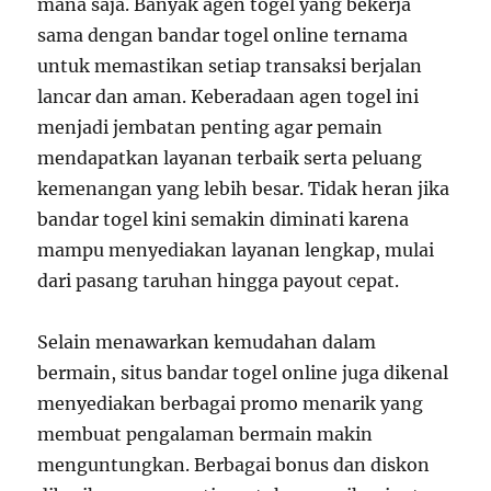
mana saja. Banyak agen togel yang bekerja
sama dengan bandar togel online ternama
untuk memastikan setiap transaksi berjalan
lancar dan aman. Keberadaan agen togel ini
menjadi jembatan penting agar pemain
mendapatkan layanan terbaik serta peluang
kemenangan yang lebih besar. Tidak heran jika
bandar togel kini semakin diminati karena
mampu menyediakan layanan lengkap, mulai
dari pasang taruhan hingga payout cepat.
Selain menawarkan kemudahan dalam
bermain, situs bandar togel online juga dikenal
menyediakan berbagai promo menarik yang
membuat pengalaman bermain makin
menguntungkan. Berbagai bonus dan diskon