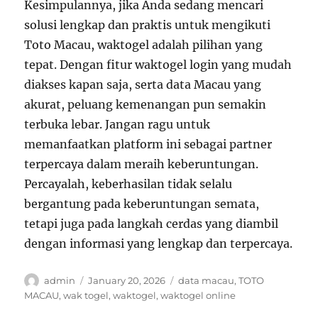
Kesimpulannya, jika Anda sedang mencari
solusi lengkap dan praktis untuk mengikuti
Toto Macau, waktogel adalah pilihan yang
tepat. Dengan fitur waktogel login yang mudah
diakses kapan saja, serta data Macau yang
akurat, peluang kemenangan pun semakin
terbuka lebar. Jangan ragu untuk
memanfaatkan platform ini sebagai partner
terpercaya dalam meraih keberuntungan.
Percayalah, keberhasilan tidak selalu
bergantung pada keberuntungan semata,
tetapi juga pada langkah cerdas yang diambil
dengan informasi yang lengkap dan terpercaya.
Author
Posted
Tags
admin
January 20, 2026
data macau
,
TOTO
on
MACAU
,
wak togel
,
waktogel
,
waktogel online