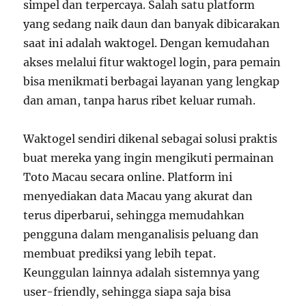
simpel dan terpercaya. Salah satu platform
yang sedang naik daun dan banyak dibicarakan
saat ini adalah waktogel. Dengan kemudahan
akses melalui fitur waktogel login, para pemain
bisa menikmati berbagai layanan yang lengkap
dan aman, tanpa harus ribet keluar rumah.
Waktogel sendiri dikenal sebagai solusi praktis
buat mereka yang ingin mengikuti permainan
Toto Macau secara online. Platform ini
menyediakan data Macau yang akurat dan
terus diperbarui, sehingga memudahkan
pengguna dalam menganalisis peluang dan
membuat prediksi yang lebih tepat.
Keunggulan lainnya adalah sistemnya yang
user-friendly, sehingga siapa saja bisa