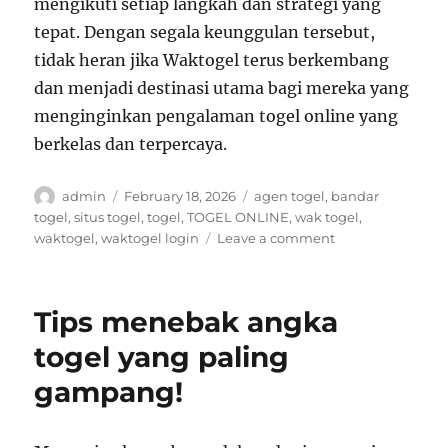
mengikuti setiap langkah dan strategi yang
tepat. Dengan segala keunggulan tersebut,
tidak heran jika Waktogel terus berkembang
dan menjadi destinasi utama bagi mereka yang
menginginkan pengalaman togel online yang
berkelas dan terpercaya.
Author
Posted
Tags
admin
February 18, 2026
agen togel
,
bandar
on
togel
,
situs togel
,
togel
,
TOGEL ONLINE
,
wak togel
,
on
waktogel
,
waktogel login
Leave a comment
Pilih
Bandar
Togel
Tips menebak angka
Online
dengan
togel yang paling
Keamanan
gampang!
Tinggi