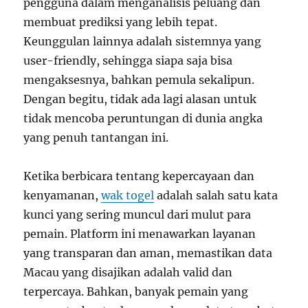
pengguna dalam menganalisis peluang dan
membuat prediksi yang lebih tepat.
Keunggulan lainnya adalah sistemnya yang
user-friendly, sehingga siapa saja bisa
mengaksesnya, bahkan pemula sekalipun.
Dengan begitu, tidak ada lagi alasan untuk
tidak mencoba peruntungan di dunia angka
yang penuh tantangan ini.
Ketika berbicara tentang kepercayaan dan
kenyamanan,
wak togel
adalah salah satu kata
kunci yang sering muncul dari mulut para
pemain. Platform ini menawarkan layanan
yang transparan dan aman, memastikan data
Macau yang disajikan adalah valid dan
terpercaya. Bahkan, banyak pemain yang