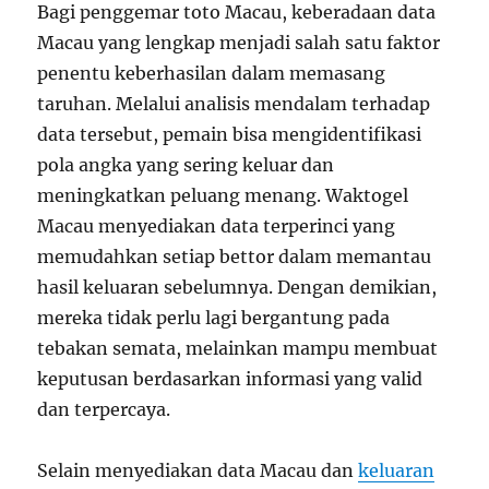
Bagi penggemar toto Macau, keberadaan data
Macau yang lengkap menjadi salah satu faktor
penentu keberhasilan dalam memasang
taruhan. Melalui analisis mendalam terhadap
data tersebut, pemain bisa mengidentifikasi
pola angka yang sering keluar dan
meningkatkan peluang menang. Waktogel
Macau menyediakan data terperinci yang
memudahkan setiap bettor dalam memantau
hasil keluaran sebelumnya. Dengan demikian,
mereka tidak perlu lagi bergantung pada
tebakan semata, melainkan mampu membuat
keputusan berdasarkan informasi yang valid
dan terpercaya.
Selain menyediakan data Macau dan
keluaran