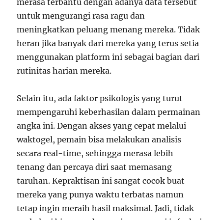
merasa terbantu dengan adanya data tersebut
untuk mengurangi rasa ragu dan
meningkatkan peluang menang mereka. Tidak
heran jika banyak dari mereka yang terus setia
menggunakan platform ini sebagai bagian dari
rutinitas harian mereka.
Selain itu, ada faktor psikologis yang turut
mempengaruhi keberhasilan dalam permainan
angka ini. Dengan akses yang cepat melalui
waktogel, pemain bisa melakukan analisis
secara real-time, sehingga merasa lebih
tenang dan percaya diri saat memasang
taruhan. Kepraktisan ini sangat cocok buat
mereka yang punya waktu terbatas namun
tetap ingin meraih hasil maksimal. Jadi, tidak