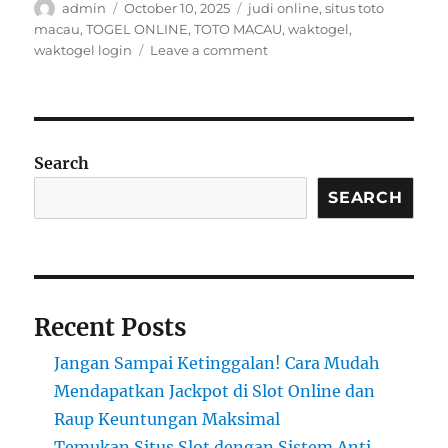
Author
Posted
Tags
admin
October 10, 2025
judi online
,
situs toto
on
macau
,
TOGEL ONLINE
,
TOTO MACAU
,
waktogel
,
on
waktogel login
Leave a comment
Menyelami
Era
Inovasi
Digital
yang
Search
Mengubah
Hiburan
SEARCH
Modern
Recent Posts
Jangan Sampai Ketinggalan! Cara Mudah
Mendapatkan Jackpot di Slot Online dan
Raup Keuntungan Maksimal
Temukan Situs Slot dengan Sistem Anti