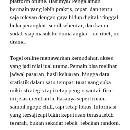
platform online. Hasilnya? Pengalaman
bermain yang lebih praktis, cepat, dan tentu
saja relevan dengan gaya hidup digital. Tinggal
buka perangkat, scroll sebentar, dan kamu
sudah siap masuk ke dunia angka—no ribet, no
drama.
Togel online menawarkan kemudahan akses
yang jadi nilai jual utama. Pemain bisa melihat
jadwal pasaran, hasil keluaran, hingga data
statistik dalam satu tempat. Buat yang suka
mikir strategis tapi tetap pengin santai, fitur
ini jelas membantu. Rasanya seperti main
sambil ngopi: chill, tapi tetap fokus. Informasi
yang tersaji rapi bikin keputusan terasa lebih
terarah, bukan sekadar tebak-tebakan random.