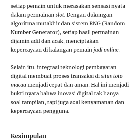
setiap pemain untuk merasakan sensasi nyata
dalam permainan
slot
. Dengan dukungan
algoritma mutakhir dan sistem RNG (Random
Number Generator), setiap hasil permainan
dijamin adil dan acak, menciptakan
kepercayaan di kalangan pemain
judi online
.
Selain itu, integrasi teknologi pembayaran
digital membuat proses transaksi di
situs toto
macau
menjadi cepat dan aman. Hal ini menjadi
bukti nyata bahwa inovasi digital tak hanya
soal tampilan, tapi juga soal kenyamanan dan
kepercayaan pengguna.
Kesimpulan