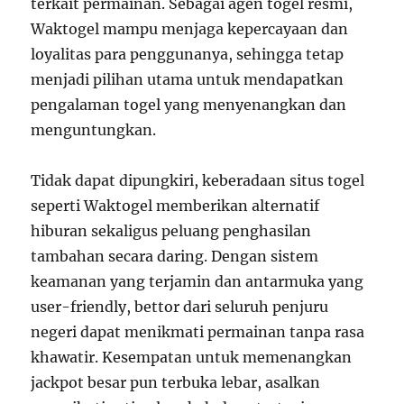
terkait permainan. Sebagai agen togel resmi,
Waktogel mampu menjaga kepercayaan dan
loyalitas para penggunanya, sehingga tetap
menjadi pilihan utama untuk mendapatkan
pengalaman togel yang menyenangkan dan
menguntungkan.
Tidak dapat dipungkiri, keberadaan situs togel
seperti Waktogel memberikan alternatif
hiburan sekaligus peluang penghasilan
tambahan secara daring. Dengan sistem
keamanan yang terjamin dan antarmuka yang
user-friendly, bettor dari seluruh penjuru
negeri dapat menikmati permainan tanpa rasa
khawatir. Kesempatan untuk memenangkan
jackpot besar pun terbuka lebar, asalkan