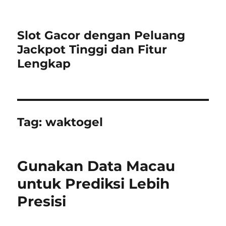
Slot Gacor dengan Peluang
Jackpot Tinggi dan Fitur
Lengkap
Tag:
waktogel
Gunakan Data Macau
untuk Prediksi Lebih
Presisi