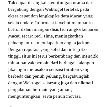
Tak dapat disangkal, keuntungan utama dari
bergabung dengan Waktogel terletak pada
akses cepat dan lengkap ke data Macau yang
selalu update. Informasi tersebut membantu
bettor dalam menganalisis tren angka keluaran
Macau secara real-time, meningkatkan
peluang untuk mendapatkan angka jackpot.
Dengan reputasi yang solid dan integritas
tinggi, situs ini terus berkembang dan menarik
minat banyak pemain dari berbagai kalangan.
Jika ingin merasakan sensasi taruhan yang
berbeda dan penuh peluang, bergabunglah
dengan Waktogel sekarang juga dan nikmati
pengalaman bermain yang aman,
menguntungkan, serta penuh inovasi.