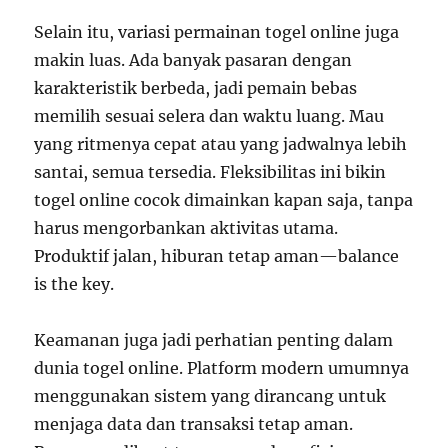
Selain itu, variasi permainan togel online juga
makin luas. Ada banyak pasaran dengan
karakteristik berbeda, jadi pemain bebas
memilih sesuai selera dan waktu luang. Mau
yang ritmenya cepat atau yang jadwalnya lebih
santai, semua tersedia. Fleksibilitas ini bikin
togel online cocok dimainkan kapan saja, tanpa
harus mengorbankan aktivitas utama.
Produktif jalan, hiburan tetap aman—balance
is the key.
Keamanan juga jadi perhatian penting dalam
dunia togel online. Platform modern umumnya
menggunakan sistem yang dirancang untuk
menjaga data dan transaksi tetap aman.