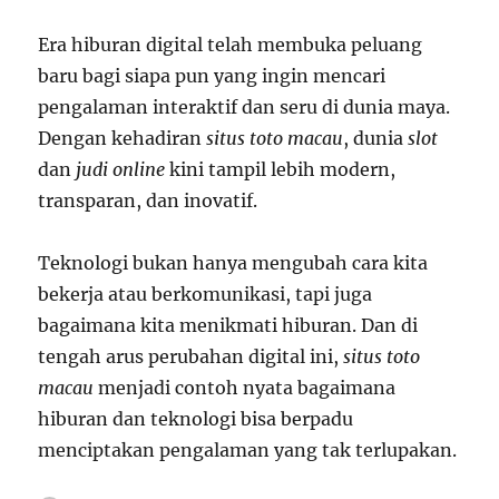
Era hiburan digital telah membuka peluang
baru bagi siapa pun yang ingin mencari
pengalaman interaktif dan seru di dunia maya.
Dengan kehadiran
situs toto macau
, dunia
slot
dan
judi online
kini tampil lebih modern,
transparan, dan inovatif.
Teknologi bukan hanya mengubah cara kita
bekerja atau berkomunikasi, tapi juga
bagaimana kita menikmati hiburan. Dan di
tengah arus perubahan digital ini,
situs toto
macau
menjadi contoh nyata bagaimana
hiburan dan teknologi bisa berpadu
menciptakan pengalaman yang tak terlupakan.